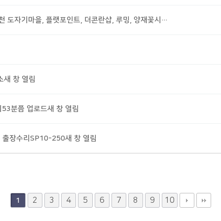
이천 도자기마을, 플랫포인트, 더콘란샵, 루밍, 양재꽃시…
소새 창 열림
11시53분쯤 업로드새 창 열림
출장수리SP10-250새 창 열림
2
3
4
5
6
7
8
9
10
1