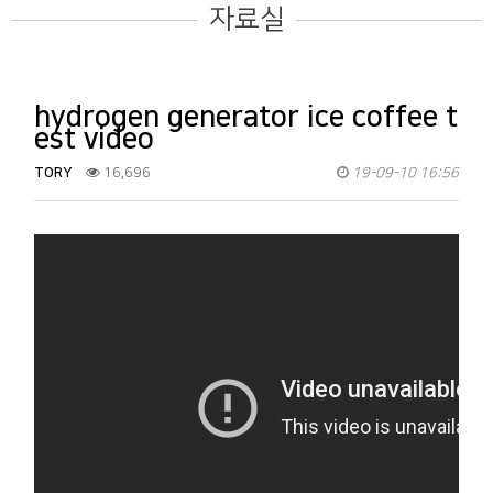
자료실
hydrogen generator ice coffee t
est video
TORY
16,696
19-09-10 16:56